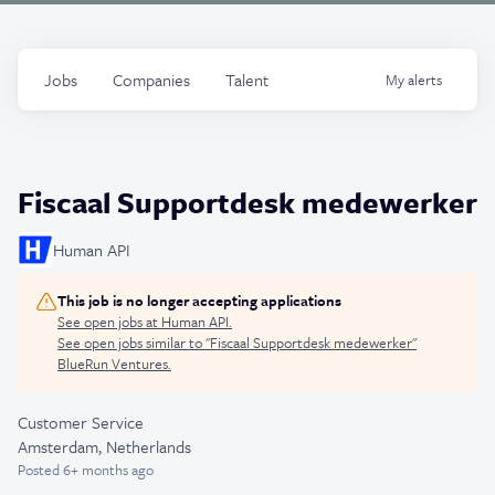
Jobs
Companies
Talent
My
alerts
Fiscaal Supportdesk medewerker
Human API
This job is no longer accepting applications
See open jobs at
Human API
.
See open jobs similar to "
Fiscaal Supportdesk medewerker
"
BlueRun Ventures
.
Customer Service
Amsterdam, Netherlands
Posted
6+ months ago