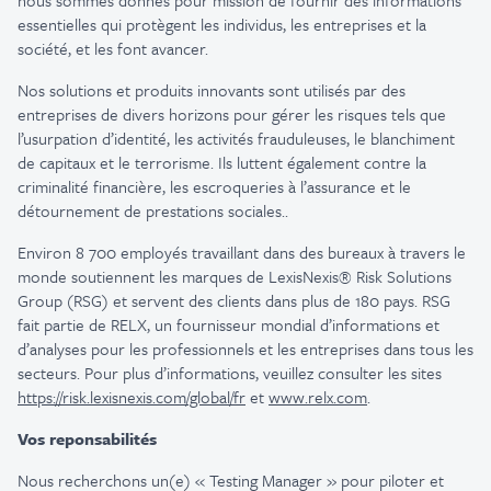
nous sommes donnés pour mission de fournir des informations
essentielles qui protègent les individus, les entreprises et la
société, et les font avancer.
Nos solutions et produits innovants sont utilisés par des
entreprises de divers horizons pour gérer les risques tels que
l’usurpation d’identité, les activités frauduleuses, le blanchiment
de capitaux et le terrorisme. Ils luttent également contre la
criminalité financière, les escroqueries à l’assurance et le
détournement de prestations
sociales..
Environ 8 700 employés travaillant dans des bureaux à travers le
monde soutiennent les marques de
LexisNexis® Risk Solutions
Group
(RSG)
et servent des clients dans plus de 180 pays. RSG
fait partie de RELX, un fournisseur mondial d’informations et
d’analyses pour les professionnels et les entreprises dans tous les
secteurs. Pour plus d’informations, veuillez consulter les sites
https://risk.lexisnexis.com/global/fr
et
www.relx.com
.
Vos
reponsabilités
Nous recherchons un(e)
«
Test
ing
Manager »
pour piloter et