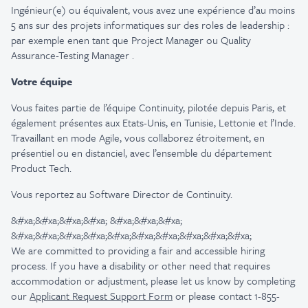
Ingénieur(e) ou équivalent, vous avez une expérience d’au moins
5
ans sur des projets informatiques
sur des
roles
de leadership :
par exemple
en
en
tant que
Project
Manager
ou
Quality
Assurance
-
Testing
Manager
.
Votre équipe
Vous faites partie de l’équipe
Continuity
,
pilotée depuis
Paris,
et
également présentes aux Etats-Unis, en Tunisie, Lettonie et l’Inde
.
Travaillant en mode Agile, vous collaborez étroitement, en
présentiel ou en distanciel, avec l’ensemble du département
Product Tech.
Vous reportez au Software
Director
de
Continuity
.
&#xa;&#xa;&#xa;&#xa; &#xa;&#xa;&#xa;
&#xa;&#xa;&#xa;&#xa;&#xa;&#xa;&#xa;&#xa;&#xa;&#xa;
We are committed to providing a fair and accessible hiring
process. If you have a disability or other need that requires
accommodation or adjustment, please let us know by completing
our
Applicant Request Support Form
or please contact 1-855-