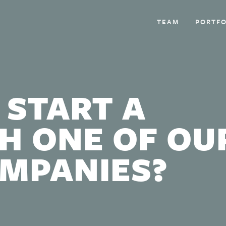
TEAM
PORTFO
 START A
H ONE OF OU
OMPANIES?