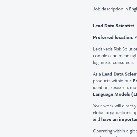
Job description in Engl
Lead Data Scientist
Preferred location:
P
LexisNexis Risk Solutio
complex and meaningful
legitimate consumers.
As a
Lead Data Scient
products within our
F
ideation, research, m
Language Models (L
Your work will directly
global organizations op
and
have an importan
Operating within a glob