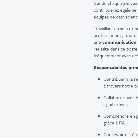
fraude chaque jour, ai
contribuerez également
équipes de data scienc
Travaillant au sein d’u
professionnels, tout en
une
communication 
réussite dans ce poste
fréquemment avec des c
Responsabilités prin
Contribuer à la r
à travers notre po
Collaborer avec 
significatives.
Comprendre en pro
grâce à l’IA.
Concevoir et réal