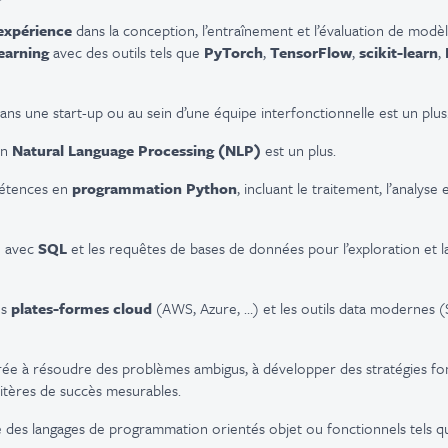
’expérience
dans la conception, l’entraînement et l’évaluation de modè
earning
avec des outils tels que
PyTorch
,
TensorFlow
,
scikit-learn
,
ns une start-up ou au sein d’une équipe interfonctionnelle est un plus
en
Natural Language Processing (NLP)
est un plus.
pétences en
programmation Python
, incluant le traitement, l’analyse 
e avec
SQL
et les requêtes de bases de données pour l’exploration et l
es
plates-formes cloud
(AWS, Azure, …) et les outils data modernes (
ée à résoudre des problèmes ambigus, à développer des stratégies fo
critères de succès mesurables.
 des langages de programmation orientés objet ou fonctionnels tels 