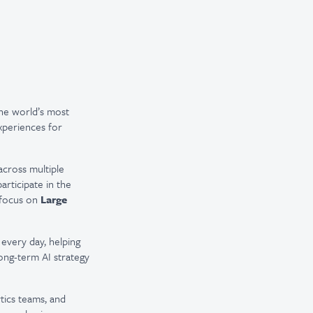
 the world’s most
xperiences for
 across multiple
participate in the
 focus on
Large
 every day, helping
long-term AI strategy
ytics teams, and