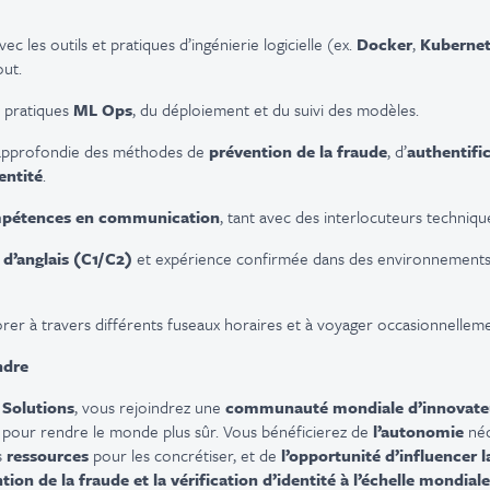
c les outils et pratiques d’ingénierie logicielle (ex.
Docker
,
Kubernet
out.
 pratiques
ML Ops
, du déploiement et du suivi des modèles.
pprofondie des méthodes de
prévention de la fraude
, d’
authentifi
entité
.
mpétences en communication
, tant avec des interlocuteurs techniq
 d’anglais (C1/C2)
et expérience confirmée dans des environnements 
orer à travers différents fuseaux horaires et à voyager occasionnelleme
ndre
 Solutions
, vous rejoindrez une
communauté mondiale d’innovat
elle pour rendre le monde plus sûr. Vous bénéficierez de
l’autonomie
néc
s
ressources
pour les concrétiser, et de
l’opportunité d’influencer l
ion de la fraude et la vérification d’identité à l’échelle mondiale