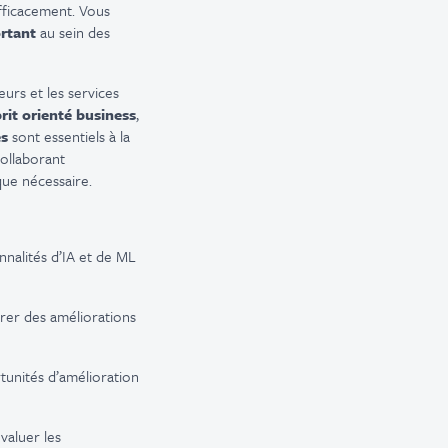
efficacement. Vous
rtant
au sein des
eurs et les services
rit orienté business
,
es
sont essentiels à la
collaborant
que nécessaire.
nnalités d’IA et de ML
vrer des améliorations
rtunités d’amélioration
valuer les