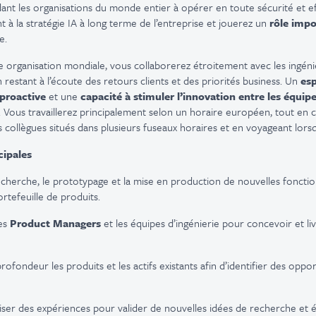
dant les organisations du monde entier à opérer en toute sécurité et 
 à la stratégie IA à long terme de l’entreprise et jouerez un
rôle impo
e.
ne organisation mondiale, vous collaborerez étroitement avec les ingéni
 restant à l’écoute des retours clients et des priorités business. Un
esp
proactive
et une
capacité à stimuler l’innovation entre les équip
. Vous travaillerez principalement selon un horaire européen, tout en 
ollègues situés dans plusieurs fuseaux horaires et en voyageant lors
cipales
echerche, le prototypage et la mise en production de nouvelles fonctio
rtefeuille de produits.
les
Product Managers
et les équipes d’ingénierie pour concevoir et li
fondeur les produits et les actifs existants afin d’identifier des oppo
iser des expériences pour valider de nouvelles idées de recherche et é