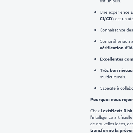
est un plus.
Une expérience ave
CI/CD
) est un at
Connaissance des
Compréhension a
vérification d’id
Excellentes co
Très bon niveau
multiculturels.
Capacité à collab
Pourquoi nous rejoi
Chez
LexisNexis Risk
l’intelligence artifici
de nouvelles idées, de
transforme la prévent