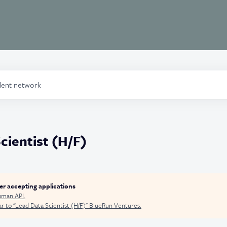
alent network
cientist (H/F)
ger accepting applications
man API
.
r to "
Lead Data Scientist (H/F)
"
BlueRun Ventures
.