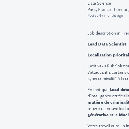
Data Science
Paris, France · London
Posted
6+ months ago
Job description in Fre
Lead Data Scientist
Localisation prioritai
LexisNexis Risk Soluti
s’attaquant à certains 
cybercriminalité à la cr
En tant que
Lead data
d’intelligence artificie
matière de criminali
œuvre de nouvelles fon
générative
et le
Mach
Votre travail aura un i