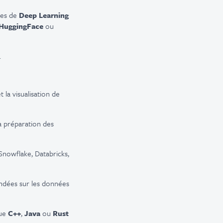
les de
Deep Learning
HuggingFace
ou
.
et la visualisation de
a préparation des
Snowflake, Databricks,
ndées sur les données
que
C++
,
Java
ou
Rust