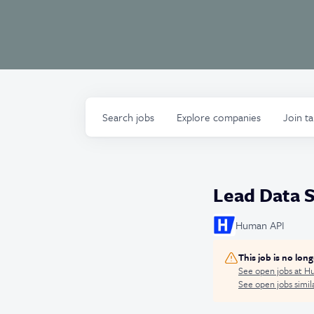
Search
jobs
Explore
companies
Join t
Lead Data S
Human API
This job is no lon
See open jobs at
Hu
See open jobs simila