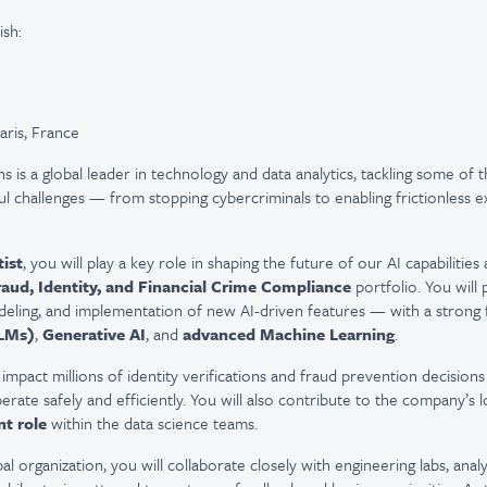
ish:
aris, France
ns is a global leader in technology and data analytics, tackling some of
 challenges — from stopping cybercriminals to enabling frictionless e
ist
, you will play a key role in shaping the future of our AI capabilities
raud, Identity, and Financial Crime Compliance
portfolio. You will 
odeling, and implementation of new AI-driven features — with a strong
LMs)
,
Generative AI
, and
advanced Machine Learning
.
 impact millions of identity verifications and fraud prevention decisions
erate safely and efficiently. You will also contribute to the company’s 
t role
within the data science teams.
al organization, you will collaborate closely with engineering labs, anal