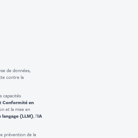
lyse de données,
tte contre la
os capacités
et Conformité en
ion et la mise en
e langage (LLM)
, l’
IA
 de prévention de la