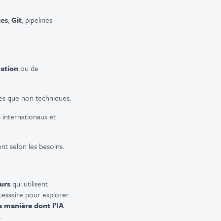
es
,
Git
, pipelines
cation
ou de
ues que non techniques.
internationaux et
nt selon les besoins.
eurs
qui utilisent
essaire pour explorer
a manière dont l’IA
.