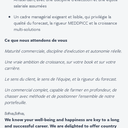
salariale
assumées
Un cadre
managérial
exigeant
et
lisible
, qui
privilégie
la
qualité
du forecast, la rigueur MEDDPICC et la
croissance
multi-solutions
Ce
que
nous
attendons
de vous
Maturité
commerciale
, discipline
d'exécution
et
autonomie
réelle
.
Une
vraie
ambition de
croissance
, sur
votre
book et sur
votre
carrière
.
Le
sens
du client, le
sens
de
l'équipe
, et la rigueur du forecast.
Un commercial
complet
, capable de farmer
en
profondeur
, de
chasser
avec
méthode
et de
positionner
l'ensemble
de
notre
portefeuille
.
&#xa;&#xa;
We know your well-being and happiness are key to a long
and successful career. We are delighted to offer country