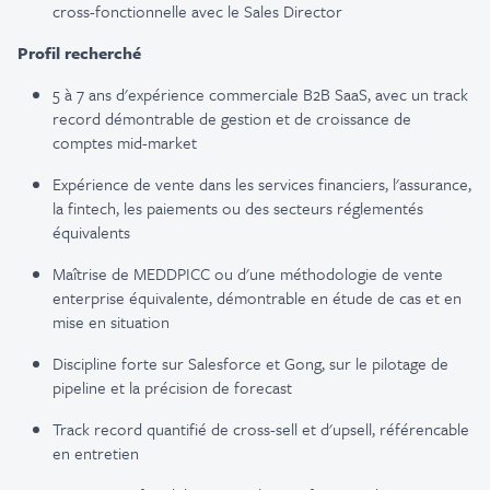
cross-
fonctionnelle
avec le Sales Director
Profil
recherché
5 à 7
ans
d'expérience
commerciale
B2B SaaS, avec
un track
record
démontrable
de gestion et de
croissance
de
comptes
mid-market
Expérience
de vente dans les services financiers,
l'assurance
,
la fintech, les
paiements
ou
des
secteurs
réglementés
équivalents
Maîtrise
de MEDDPICC
ou
d'une
méthodologie
de vente
enterprise
équivalente
,
démontrable
en
étude de
cas
et
en
mise
en
situation
Discipline forte sur Salesforce et Gong, sur le pilotage de
pipeline et la
précision
de forecast
Track record
quantifié
de cross-sell et
d'upsell
,
référencable
en
entretien