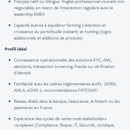
Français
natif
ou
bilingue
. Anglais
professionnel
courant non
négociable
,
en
raison de
l'interaction
régulière
avec le
leadership EMEA
Capacité
avérée
à
équilibrer
farming (
rétention
et
croissance
du
portefeuille
existant
) et hunting (logos
additionnels
et additions de
produits
)
Profil
idéal
Connaissance
opérationnelle
des solutions KYC, AML,
sanctions, transaction screening,
fraude
ou
vérification
d'identité
Familiarité
avec les cadres
réglementaires
actifs
: DORA,
AMLA,
eIDAS
2,
recommandations
FATF/GAFI
Réseau
établi
dans la
banque
,
l'assurance
, la fintech
ou
les
paiements
en
France
Expérience
des cycles de vente multi-
stakeholders
complexes (Compliance, Risque, IT, Sécurité,
Juridique
,