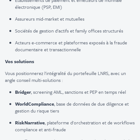
Établissements
de
paiement
et
émetteurs
de
monnaie
électronique
(PSP, EMI)
Assureurs
mid-market et
mutuelles
Sociétés de gestion
d'actifs
et family offices
structurés
Acteurs
e-commerce et
plateformes
exposés à la
fraude
documentaire
et
transactionnelle
Vos solutions
Vous
positionnerez
l'intégralité
du
portefeuille
LNRS, avec un
angle conseil multi-
solutions :
Bridger
, screening AML, sanctions et PEP
en
temps
réel
WorldCompliance
, base de données de due diligence et
gestion du
risque
tiers
RiskNarrative
,
plateforme
d'orchestration
et de workflows
compliance et anti-
fraude