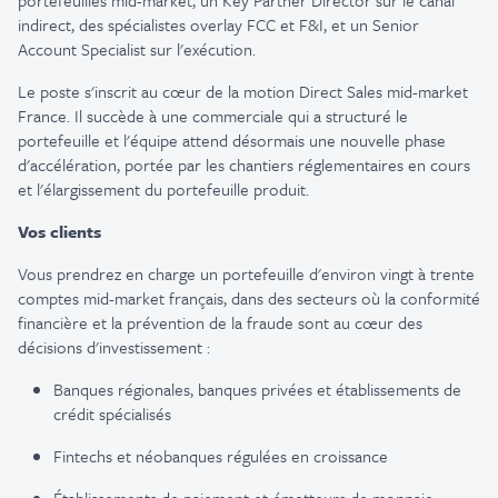
portefeuilles
mid-market,
un Key
Partner Director sur le canal
indirect, des
spécialistes
overlay FCC et F&I, et
un Senior
Account Specialist sur
l'exécution
.
Le poste
s'inscrit
au
cœur
de la motion Direct Sales mid-market
France. Il
succède
à
une
commerciale
qui a
structuré
le
portefeuille
et
l'équipe
attend
désormais
une
nouvelle phase
d'accélération
,
portée
par les
chantiers
réglementaires
en
cours
et
l'élargissement
du
portefeuille
produit
.
Vos clients
Vous
prendrez
en
charge un
portefeuille
d'environ
vingt
à
trente
comptes
mid-market français, dans des
secteurs
où
la
conformité
financière et la
prévention
de la
fraude
sont
au
cœur
des
décisions
d'investissement
:
Banques
régionales
,
banques
privées
et
établissements
de
crédit
spécialisés
Fintechs et
néobanques
régulées
en
croissance