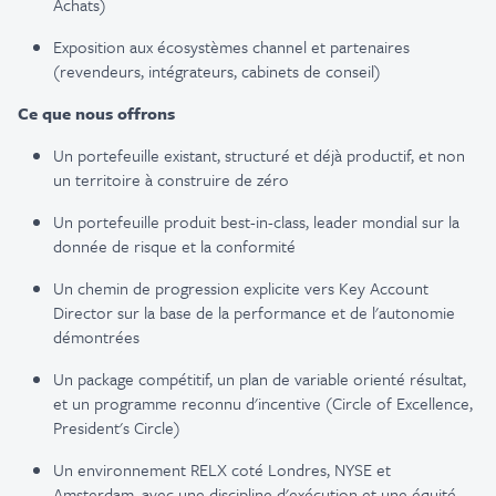
Achats
)
Exposition aux
écosystèmes
channel et
partenaires
(
revendeurs
,
intégrateurs
, cabinets de conseil)
Ce
que
nous
offrons
Un
portefeuille
existant
,
structuré
et déjà
productif
, et non
un
territoire
à
construire
de
zéro
Un
portefeuille
produit
best-in-class, leader
mondial
sur la
donnée de
risque
et la
conformité
Un chemin de progression
explicite
vers Key Account
Director sur la base de la performance et de
l'autonomie
démontrées
Un package
compétitif
,
un plan
de variable
orienté
résultat
,
et un
programme
reconnu
d'incentive
(Circle of Excellence,
President's Circle)
Un
environnement
RELX
coté
Londres, NYSE et
Amsterdam, avec
une
discipline
d'exécution
et
une
équité