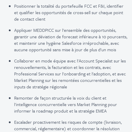
Positionner
la
totalité
du
portefeuille
FCC et F&I, identifier
et qualifier les
opportunités
de cross-sell sur
chaque
point
de contact client
Appliquer MEDDPICC sur
l'ensemble
des
opportunités
,
garantir
une
déviation
de forecast
inférieure
à 10
pourcents
,
et
maintenir
une
hygiène
Salesforce
irréprochable
, avec
aucune
opportunité
sans mise à jour de plus d'un
mois
Collaborer
en
mode équipe avec
l'Account
Specialist sur les
renouvellements
, la
facturation
et les
contrats
, avec
Professional Services sur
l'onboarding
et
l'adoption
, et avec
Market Planning sur les
remontées
concurrentielles
et les
inputs de
stratégie
régionale
Remonter
de façon
structurée
la voix du client et
l'intelligence
concurrentielle
vers Market Planning pour
informer la roadmap
produit
et la
stratégie
EMEA
Escalader
proactivement
les
risques
de compte (livraison,
commercial,
réglementaire
) et
coordonner
la
résolution