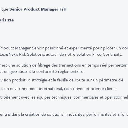
t que
Senior Product Manager F/H
aris 12e
roduct Manager Senior passionné et expérimenté pour piloter un do
LexisNexis Risk Solutions, autour de notre solution Firco Continuity.
y
est une solution de filtrage des transactions en temps réel permettant
t en garantissant la conformité réglementaire.
 vision produit, la stratégie et la feuille de route sur un périmètre clé.
ans un environnement international, data-driven et orienté client.
troitement avec les équipes techniques, commerciales et opérationnel
entral dans la création de solutions innovantes, performantes et à for