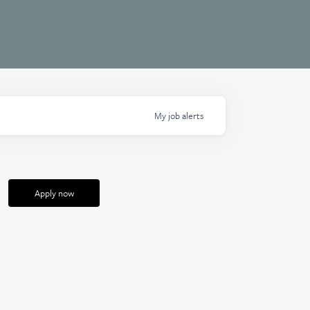
My
job
alerts
Apply now