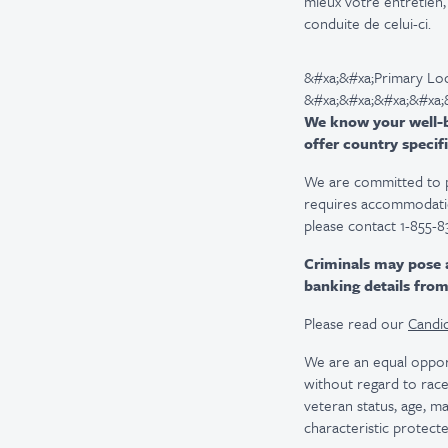
mieux votre entretien,
conduite de celui-ci.
&#xa;&#xa;Primary Loc
&#xa;&#xa;&#xa;&#xa;&
We know your well-be
offer country specifi
We are committed to pro
requires accommodatio
please contact 1-855-8
Criminals may pose 
banking details fro
Please read our
Candid
We are an equal oppor
without regard to race, 
veteran status, age, ma
characteristic protecte