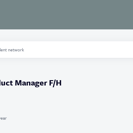
alent network
duct Manager F/H
year