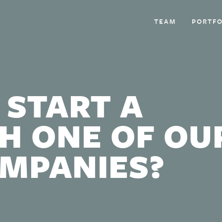
TEAM
PORTFO
 START A
H ONE OF OU
OMPANIES?