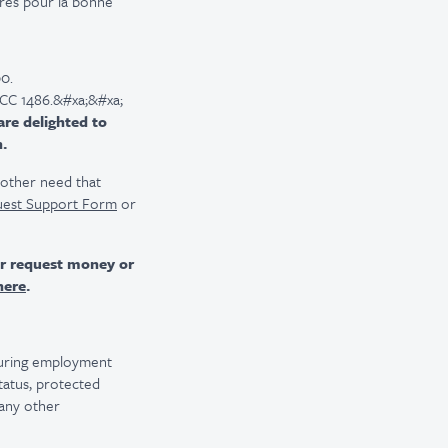
ires pour la bonne
0.
DCC 1486.&#xa;&#xa;
are delighted to
n.
r other need that
uest Support Form
or
er request money or
here
.
 during employment
 status, protected
 any other