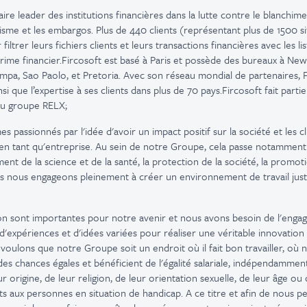
aire leader des institutions financières dans la lutte contre le blanchime
sme et les embargos. Plus de 440 clients (représentant plus de 1500 sit
 filtrer leurs fichiers clients et leurs transactions financières avec les li
crime financier.Fircosoft est basé à Paris et possède des bureaux à New
mpa, Sao Paolo, et Pretoria. Avec son réseau mondial de partenaires, F
insi que l’expertise à ses clients dans plus de 70 pays.Fircosoft fait part
e du groupe RELX;
passionnés par l'idée d'avoir un impact positif sur la société et les cl
en tant qu'entreprise. Au sein de notre Groupe, cela passe notamment 
ment de la science et de la santé, la protection de la société, la promoti
Nous nous engageons pleinement à créer un environnement de travail jus
usion sont importantes pour notre avenir et nous avons besoin de l'en
 d'expériences et d'idées variées pour réaliser une véritable innovation
voulons que notre Groupe soit un endroit où il fait bon travailler, où 
des chances égales et bénéficient de l'égalité salariale, indépendamment
eur origine, de leur religion, de leur orientation sexuelle, de leur âge o
s aux personnes en situation de handicap. A ce titre et afin de nous p