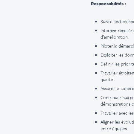
Responsabilités :
Suivre les tendanc
Interagir réguliè
d’amélioration.
Piloter la démarc
Exploiter les don
Définir les priori
Travailler étroit
qualité.
Assurer la cohéren
Contribuer aux go
démonstrations cl
Travailler avec l
Aligner les évolut
entre équipes.