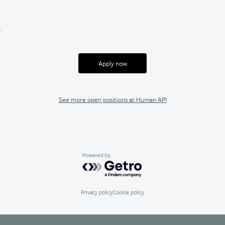
.
Apply now
See more open positions at
Human API
Powered by Getro.com
Privacy policy
Cookie policy