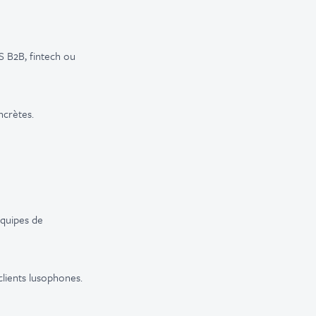
S B2B, fintech ou
ncrètes.
équipes de
clients lusophones.