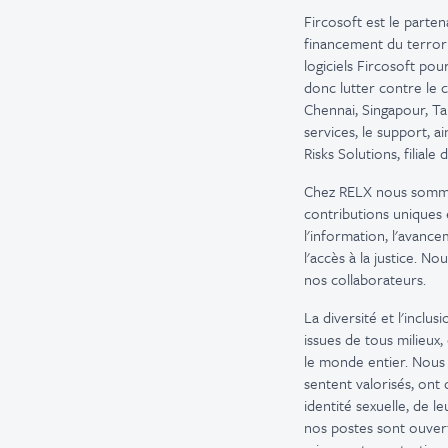
Fircosoft est le parten
financement du terrori
logiciels Fircosoft pour
donc lutter contre le 
Chennai, Singapour, Ta
services, le support, a
Risks Solutions, filial
Chez RELX nous sommes 
contributions uniques 
l'information, l'avance
l'accès à la justice. 
nos collaborateurs.
La diversité et l'incl
issues de tous milieux,
le monde entier. Nous 
sentent valorisés, ont 
identité sexuelle, de l
nos postes sont ouvert