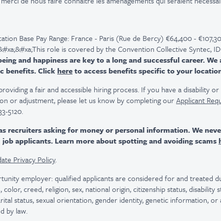
 merci de nous faire connaître les aménagements qui seraient nécessa
ation Base Pay Range: France - Paris (Rue de Bercy) €64,400 - €107,30
#xa;&#xa;This role is covered by the Convention Collective Syntec, I
ing and happiness are key to a long and successful career. We 
c benefits. Click
here
to access benefits specific to your locatio
viding a fair and accessible hiring process. If you have a disability o
n or adjustment, please let us know by completing our
Applicant Req
33-5120.
as recruiters asking for money or personal information. We nev
m job applicants. Learn more about spotting and avoiding scams
ate Privacy Policy
.
tunity employer: qualified applicants are considered for and treated
color, creed, religion, sex, national origin, citizenship status, disability
rital status, sexual orientation, gender identity, genetic information, or
d by law.